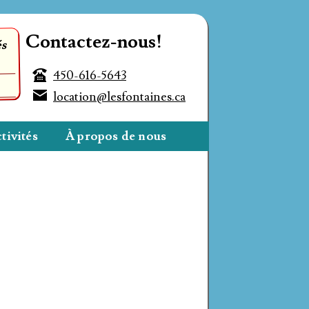
Contactez-nous!
és
450-616-5643
location@lesfontaines.ca
tivités
À propos de nous