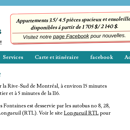
Appartements 3.5/ 4.5 pièces spacieux et ensoleill
disponibles á partir de 1 705 $/ 2 140 $.
s
pour nouvelles.
page Facebook
Visitez notre
!
Services
Carte et itinéraire
facebook
Ac
e
 la Rive-Sud de Montréal, à environ 15 minutes
er et à 5 minutes de la 116.
 Fontaines est desservie par les autobus no 8, 28,
Longueuil (RTL). Voir le site
Longueuil RTL
pour